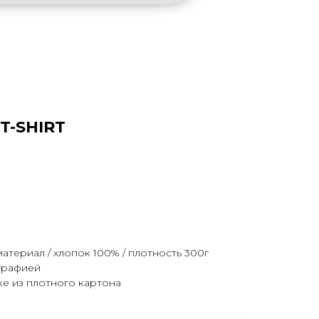
T-SHIRT
териал / хлопок 100% / плотность 300г
графией
ке из плотного картона