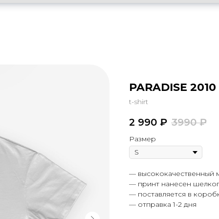
PARADISE 2010 
t-shirt
2 990
₽
3990
₽
Размер
— высококачественный ма
— принт нанесен шелко
— поставляется в короб
— отправка 1-2 дня